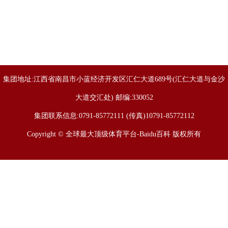
集团地址:江西省南昌市小蓝经济开发区汇仁大道689号(汇仁大道与金沙
大道交汇处) 邮编:330052
集团联系信息:0791-85772111 (传真)10791-85772112
Copyright © 全球最大顶级体育平台-Baidu百科 版权所有